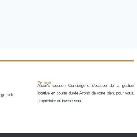
En bref
Alison’s Cocoon Conciergerie s’occupe de la gestion
locative en courte durée Airbnb de votre bien, pour vous,
gerie.fr
propriétaire ou investisseur.